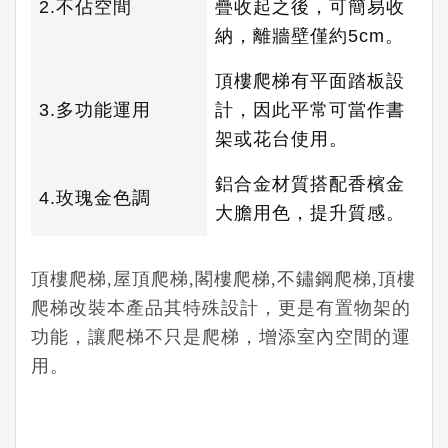
2.不佔空間
疊收起之後，可簡易收
納，離牆壁僅約5cm。
頂樓爬梯有平面踏板設
3.多功能運用
計，因此平常可當作書
架或花台使用。
鋁合金材質搭配香檳金
4.玫瑰金色調
大膽用色，提升質感。
頂樓爬梯
,
屋頂爬梯
,
閣樓爬梯
,
不鏽鋼爬梯
,
頂樓
爬梯改裝
本產品其特殊設計，更是有置物架的
功能，讓爬梯不只是爬梯，增添室內空間的運
用。