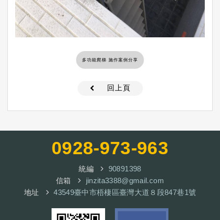
多功能爬梯 施作案例分享
回上頁
0928-973-963
統編
90891398
信箱
jinzita3388@gmail.com
地址
43549臺中市梧棲區臺灣大道８段847巷1號